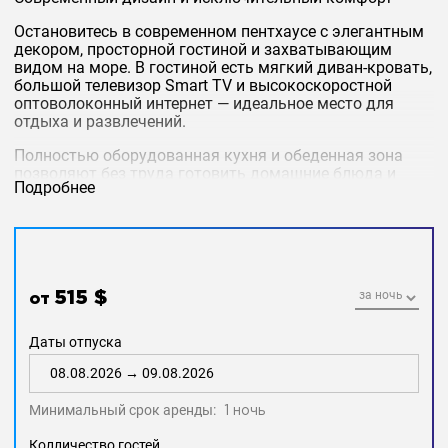
Остановитесь в современном пентхаусе с элегантным
декором, просторной гостиной и захватывающим
видом на море. В гостиной есть мягкий диван-кровать,
большой телевизор Smart TV и высокоскоростной
оптоволоконный интернет — идеальное место для
отдыха и развлечений.
Полностью оборудованная кухня и обеденная зона
позволяют без труда готовить домашние блюда и
Подробнее
обедать, любуясь видом. Художественные детали и
минималистичный стиль создают роскошную и
уютную атмосферу.
Спальни и ванные комнаты
Все три спальни светлые и комфортабельные, с
потрясающим видом на Андаманское море через
515 $
от
широкие раздвижные стеклянные двери. В каждой
спальне есть просторная ванная комната с
Даты отпуска
современной сантехникой.
Частный бассейн и отдых на свежем воздухе
Насладитесь собственным бассейном с
Минимальный срок аренды:
1 ночь
меблированной террасой — идеальное место для
утреннего кофе с морским бризом или вечерних
Колличество гостей