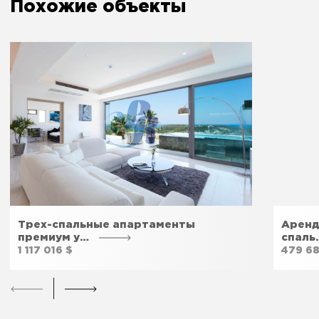
Похожие объекты
Огнетушитель
Да
Дверь спальни запирается
Да
Прочие удобства
Трех-спальные апартаменты
Аренд
Бесплатная парковка
Да
премиум у…
спаль
1 117 016 $
479 68
Тренажёрный зал
Да